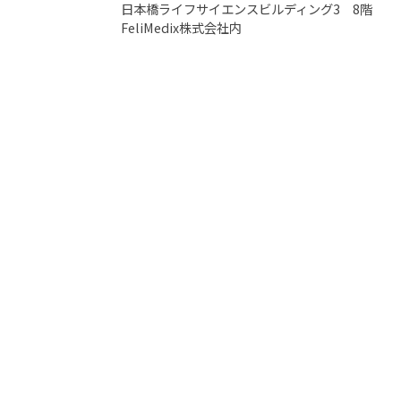
日本橋ライフサイエンスビルディング3 8階
FeliMedix株式会社内
営業時間
10:00～19:00
※完全予約制ですので事前にご連絡くださ
い。
定休日
土・日・祝
※急ぎのご相談の場合は休日対応しておりま
す。
もっと見る